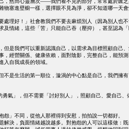
己，然而心靈層次——我們看不見的部分，常常處於匱乏
雜物塞進壁櫥一樣，選擇眼不見為淨，卻不知道哪一天會
處理好！」社會教我們不要去麻煩別人（因為別人也不
求及情緒，這些「苦」只能自己吞（壓抑），甚至認為「
但是我們可以重新認識自己，以需求為目標照顧自己、
事，經營關係、健康依賴，面對陰影，完整自己，能預測
進入自我成長的領域。
不是生活的第一順位，漩渦的中心點是自己，我們擁有
勇氣」，但不需要「討好別人」，照顧自己、愛自己、
怨」不同，從他人那裡得到安慰，拍拍說一切都好。
解決，負面情緒越說越多。對抱怨的人可以這樣做：既