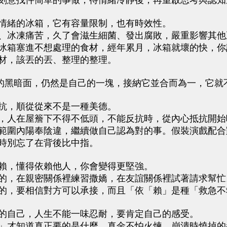
刻意找件簡單的事做，待情緒冷靜後，再重啟思考與認知
緒的冰箱，它有容量限制，也有時效性。
冰凍痛苦，久了會滋生細菌、發出腐敗，嚴重影響其他
冰箱塞進不想處理的食材，經年累月，冰箱就壞的快，你
材，該丟的丟、整理的整理。
黑暗面，仍然是自己的一塊，接納它並合而為一，它就
，順從從來不是一種美德。
人在屋簷下不得不低頭，不能反抗時，從內心抵抗開始
範圍內陽奉陰違，繼續做自己認為對的事。假裝演戲配合
時別忘了在背後比中指。
，懂得依賴他人，你會變得更堅強。
，在親密關係裡練習撒嬌，在友誼關係裡試著請求幫忙
的，要相信對方可以承接，而且「依「賴」是種「救急不
自己，人生不能一味忍耐，要肯定自己的感受。
才知道真正要的是什麼，真金不怕火煉，崩潰時燒掉的