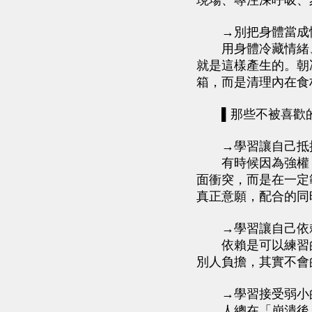
現場、專注深呼吸、
→別把身體當成情
用身體冷藏情緒、
就是這樣產生的。朝
箱，而是清理內在食
▌那些不被喜歡的
→學習讓自己抵抗
有時候因為強權，
面衝突，而是在一定
真正意願，配合的同
→學習讓自己依賴
依賴是可以練習的
別人負擔，其實不會
→學習接受弱小的
人總在「崩潰後」