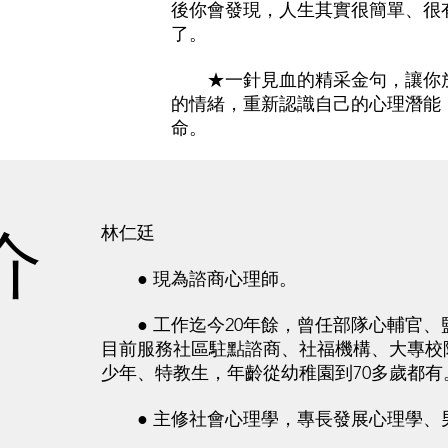
後你會發現，人生其實很簡單、很
了。
★一針見血的精采金句，讓你放
的情緒，重新認識自己的心理潛能
命。
介
林仁廷
● 現為諮商心理師。
● 工作迄今20年餘，曾任部隊心輔官、
目前服務社區駐點諮商、社福機構、大專校
少年、特教生，年齡從幼稚園到70多歲都有
● 主修社會心理學，專長發展心理學、