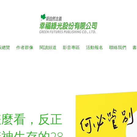
版總覽
作者群像
閱讀頻道
影音專區
活動報名
聯絡我們
書
怎麼看，反正
神生存的28