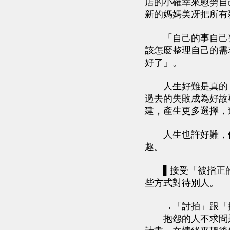
店的小確幸來慰勞自
新的媽媽美冴把所有
「自己的事自己要
該怎麼整理自己的需
好了」。
人生好難是真的，
過去的失敗成為好故
建，產生更多選擇，
人生也許好難，但
趣。
▌接受「被指正的
些方式對待別人。
→「討拍」跟「抱
抱怨的人不求問題