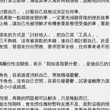
他打算怎麼辦，減低當事人過於倚賴感覺，提醒他回到現
厭自己」，討厭自己就無法決定任何事。
勇敢一點就能改變的事，一定要先傾聽背後的挫折故事
上橋，讓自己先被理解才有機會重新整理受傷的事，重新
友的方式是「討好他人」，把自己當「工具人」。
不夠格、沒有被喜歡的本錢，連自己都討厭自己。於是
友情，替朋友付出勞務、要求照單全收，任何事來者不拒
爾任性沒關係，表示「我知道我要什麼」，是做自己的
色，容易過度消耗自己、導致職場憂鬱。
角色，沒有自己空間，容易引爆憂鬱，試著遠離壓力源
造小小成就感。
測，再難的問題都可以解決，只是晚點而已。
出預期時，會先愣住幾秒暫時反應不及。面對這樣的情