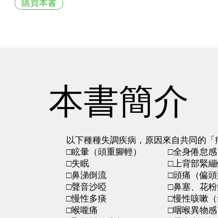
購買本書
本書簡介
以下種種失調疾病，原因來自共同的「病
□眩暈（頭重腳輕） □全身倦怠感、
□失眠 □上背部緊繃
□鼻涕倒流 □頭痛（偏頭痛、
□聲音沙啞 □鼻塞、花粉
□慢性多痰 □慢性咳嗽（氣
□喉嚨痛 □咽喉異物感（喉嚨