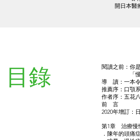
開日本醫
目錄
閱讀之前：你
「慢性上
導 讀：一本
推薦序：口顎
作者序：五花
前 言
2020年增訂
第1章 治療
．陳年的頭痛