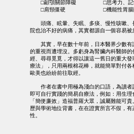
□顳顎關節障礙 □思考力、記憶
□肩頸僵硬 □機能性胃腸障礙
頭痛、眩暈、失眠、多痰、慢性咳嗽、長
院也治不好的病痛，其實都源自一個容易被
其實，早在數十年前，日本醫界少數有識
的重視而遭埋沒。多虧身為腎臟內科醫師的
經、尋尋覓覓，才得以讓這一舊日的重大發
療法」，只用兩根棉花棒，就能簡單對付各
歐美也紛紛前往取經。
作者在書中用極為淺白的口語，為讀者說
即可自行實踐的簡易自療法，例如：用生理
「簡便廉效」造福普羅大眾，誠屬難能可貴
歷與學術地位背書，在在證實所言不假，有
性。