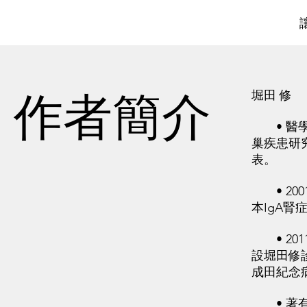
作者簡介
堀田 修
• 醫學
巢疾患研究
表。
• 20
本IgA腎
• 20
設堀田修
成田紀念
• 著有