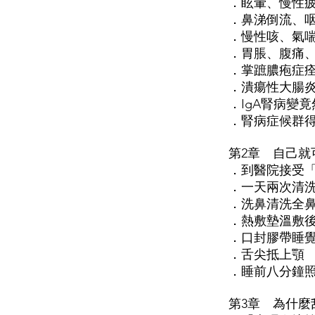
．眩暈、慢性
．鼻涕倒流、
．慢性咳、氣
．胃脹、腹痛
．掌蹠膿疱症
．潰瘍性大腸
．IgA腎病變
．腎病症候群
第2章 自己
．到醫院接受
．一天兩次清
．洗鼻清洗全
．熱敷墊溫敷
．口封膠帶睡
．舌尖抵上顎
．睡前八分鐘
第3章 為什