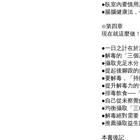
●臥室內要慎用
●腸腦健康法，
⊙第四章
現在就這麼做
●一日之計在於
●解毒的「三個
●攝取充足水分
●提起後腳跟
●要解毒，「持
●提升解毒力的
●排毒飲食──
●自己從未察覺
●均衡攝取「三
●解毒絕對需要
●推薦攝取益
本書後記