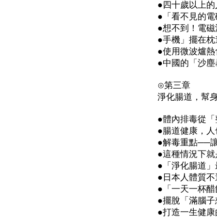
●四十歲以上
●「看不見的電
●想不到！電
●手機」擺在
●使用微波爐
●中國的「沙
⊙第三章
淨化腸道，幫
●體內排毒從「
●腸道健康，人
●解毒重點──
●這種情況下
●「淨化腸道」
●日本人體質
●「一天一杯醋
●擺脫「滿腦子
●打造一生健康