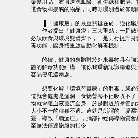
染髮用品、衣服送洗風險、衛生紙和肥皂、
選食物和接觸的物品，同時叮囑別過於仰賴
▐ 「健康瘦」的最重關鍵在於，強化腸
作者提出「健康瘦」三大重點：一是徹底
必須飲食與環境雙管齊下，三是力行提升身
毒功能，讓身體重啟自動化解毒機制。
的確，健康的身體對於外來毒物具有強大
體的解毒功能結構，讓你我重新認識腸道與
容易侵犯這兩處。
想要化解「環境荷爾蒙」的胖毒，就必須
道就會處處是漏洞，食物營養不但吸收不了
物就會隨血液竄流全身，於是腸道所掌管的
大小不一的種種不適。這就是所謂的「腸漏
靈，導致「腦漏症」，腦部神經傳導物質會
至無法傳達飽腹的指令。