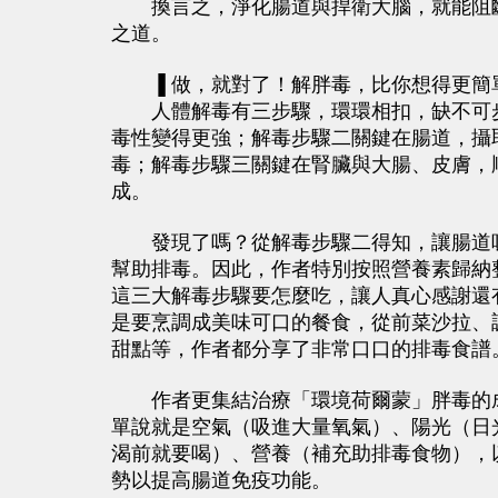
換言之，淨化腸道與捍衛大腦，就能阻斷
之道。
▐ 做，就對了！解胖毒，比你想得更簡
人體解毒有三步驟，環環相扣，缺不可步
毒性變得更強；解毒步驟二關鍵在腸道，攝
毒；解毒步驟三關鍵在腎臟與大腸、皮膚，
成。
發現了嗎？從解毒步驟二得知，讓腸道吸
幫助排毒。因此，作者特別按照營養素歸納
這三大解毒步驟要怎麼吃，讓人真心感謝還
是要烹調成美味可口的餐食，從前菜沙拉、
甜點等，作者都分享了非常口口的排毒食譜
作者更集結治療「環境荷爾蒙」胖毒的成
單說就是空氣（吸進大量氧氣）、陽光（日
渴前就要喝）、營養（補充助排毒食物），
勢以提高腸道免疫功能。