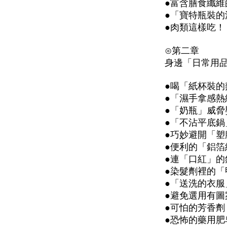
●富含膳食纖
●「寶特瓶裝
●肉類這樣吃
⊙第二章
身邊「日常用
●喝「紙杯裝的
●「濕手拿感
●「奶瓶」威脅
●「不沾平底鍋
●巧妙避開「塑
●便利的「鋁
●連「口紅」
●染髮劑裡的「
●「送洗的衣
●避免選用有
●可怕的芳香
●恐怖的藥用