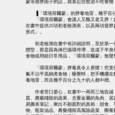
蒙等致胖因子的話，就算忍住慾望不吃食物
▐「環境荷爾蒙」的胖毒地雷，幾乎百分
「環境荷爾蒙」會讓人又醜又老又胖！如
在書中提供20項初老檢測表，以及兩項發
形式」。
初老檢測在書中有詳細說明，至於第一個
體型，那是因為淋巴循環停滯，造成下半身
食物或用錯日常用品，「環境荷爾蒙」無聲
「環境荷爾蒙」胖毒真令人畏懼！究竟他
氟不沾平底鍋煮食物；睡覺時，把手機擺在
毒地雷，而且幾乎百分之九十的人都中標。
作者苦口婆心，在書中一再而三地告誡「
皿、農藥殘留的蔬果、含重金屬的魚肉、居
易圖表筆記，揪出不願面對的真相：甜食、
物、瓶裝油品、農藥殘留高風險蔬菜、圈養