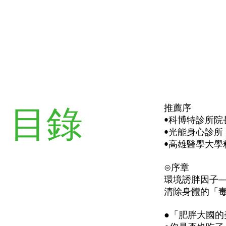
目錄
推薦序
•科博特診所院
•光能身心診所
•高雄醫學大學
⊙序章
環境誘胖因子─
清除身體的「
●「肥胖大國