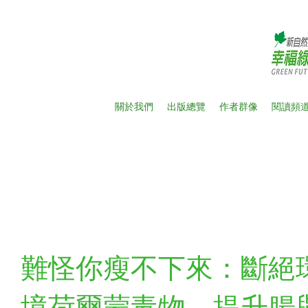
關於我們
出版總覽
作者群像
閱讀頻
新
難怪你瘦不下來：斷絕
境荷爾蒙毒物、提升腸