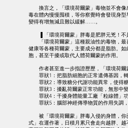
換言之，「環境荷爾蒙」毒物並不會像感
毒在體內慢慢囤積，等你察覺時會發現身型
變得有增無減且難以緩解……。
▐ 「環境荷爾蒙」胖毒是肥胖元兇！不
「環境荷爾蒙」這種親油性的毒物，最喜
健康等各種荷爾蒙，主要成分都是脂肪。如
胞，甚至干擾或取代人體荷爾蒙的作用。
作者甚至進一步指證歷歷，「環境荷爾蒙
罪狀1：把脂肪細胞的正常遺傳基因，轉
罪狀2：導致糖分代謝功能異常，使得糖
罪狀3：擾亂荷爾蒙正常功能，無形中變
罪狀4：干擾身體能量工廠「粒線體」功
罪狀5：腦部神經傳導物質的作用失調，
被「環境荷爾蒙」胖毒入侵的身體，你已
式」在運作著，日積月累只會走向越胖、越