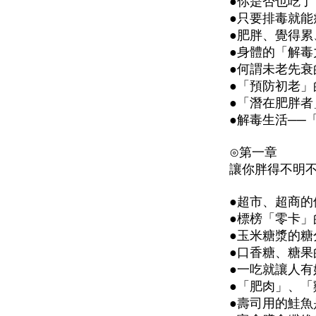
●你是否也吃
●只要排毒就能
●肥胖、覺得
●身體的「解
●何謂未老先衰
●「預防初老」
●「潛在肥胖
●解毒生活──
⊙第一章
讓你胖得不明
●超市、超商
●標榜「零卡
●玉米糖漿的糖
●口香糖、糖果
●一吃就讓人
●「肥肉」、「
●壽司用的鮭