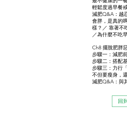
最不健康的一
輕鬆度過早餐
減肥Q&A：越
會胖，是真的
樣？／ 靠著
／為什麼不吃
Ch8 擺脫肥
步驟一：減肥
步驟二：搭配
步驟三：力行
不但要瘦身，
減肥Q&A：與
回