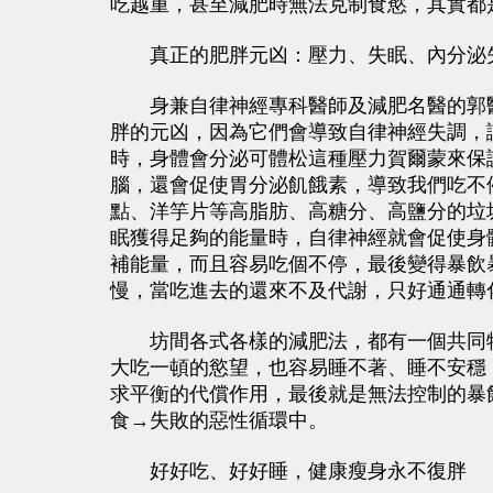
吃越重，甚至減肥時無法克制食慾，其實都
真正的肥胖元凶：壓力、失眠、內分泌
身兼自律神經專科醫師及減肥名醫的郭醫
胖的元凶，因為它們會導致自律神經失調，
時，身體會分泌可體松這種壓力賀爾蒙來保
腦，還會促使胃分泌飢餓素，導致我們吃不
點、洋竽片等高脂肪、高糖分、高鹽分的垃
眠獲得足夠的能量時，自律神經就會促使身
補能量，而且容易吃個不停，最後變得暴飲
慢，當吃進去的還來不及代謝，只好通通轉
坊間各式各樣的減肥法，都有一個共同特
大吃一頓的慾望，也容易睡不著、睡不安穩
求平衡的代償作用，最後就是無法控制的暴
食→失敗的惡性循環中。
好好吃、好好睡，健康瘦身永不復胖