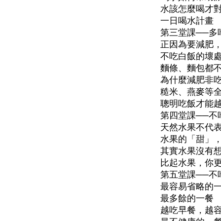
水該怎麼喝才
一日喝水計畫
第三堂課──多
正因為要減肥
不吃白飯的壞
麵條、麵包都
為什麼減肥非
糙米、燕麥等
聰明吃飯才能
第四堂課──不
天然水果不代
水果的「甜」
其實水果沒有
比起水果，你
第五堂課──不
最容易省略的
最多餘的一餐
越吃早餐，越