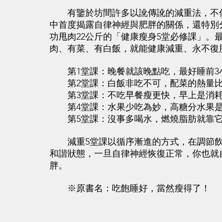
有鑒於坊間許多以訛傳訛的減重法，不僅
中首度揭露自律神經與肥胖的關係，還特別
功甩肉22公斤的「健康瘦身5堂必修課」。
肉、有菜、有白飯，就能健康減重、永不復
第1堂課：晚餐就該晚點吃，最好睡前3
第2堂課：白飯非吃不可，配菜的熱量比
第3堂課：不吃早餐瘦更快，早上是消耗
第4堂課：水果少吃為妙，高糖分水果是
第5堂課：沒事多喝水，燃燒脂肪就靠
減重5堂課以循序漸進的方式，在調節飲
和諧狀態，一旦自律神經恢復正常，你也就
胖。
※原書名：吃飽睡好，當然瘦得了！