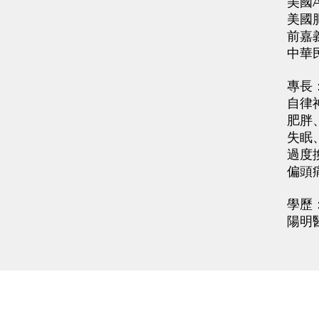
美國A4
美國肥胖
前嘉義
中華民
專長
自律神
肥胖、暴
失眠、疲
過度換氣
偏頭痛、
學歷
陽明醫