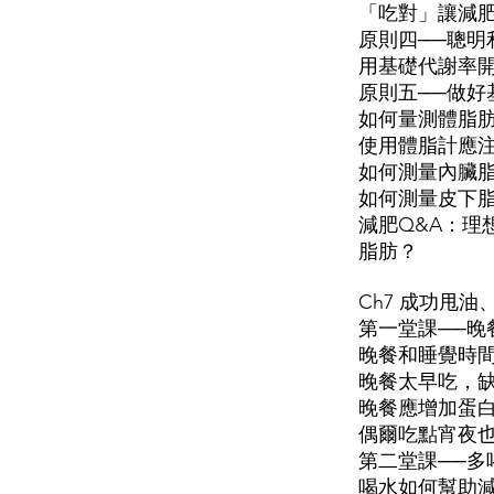
「吃對」讓減
原則四──聰明
用基礎代謝率
原則五──做好
如何量測體脂
使用體脂計應
如何測量內臟
如何測量皮下
減肥Q&A：理
脂肪？
Ch7 成功甩
第一堂課──晚
晚餐和睡覺時間
晚餐太早吃，
晚餐應增加蛋
偶爾吃點宵夜
第二堂課──多
喝水如何幫助