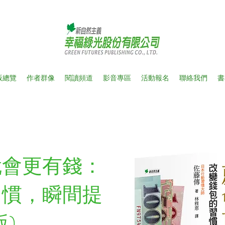
版總覽
作者群像
閱讀頻道
影音專區
活動報名
聯絡我們
書
就會更有錢：
習慣，瞬間提
)