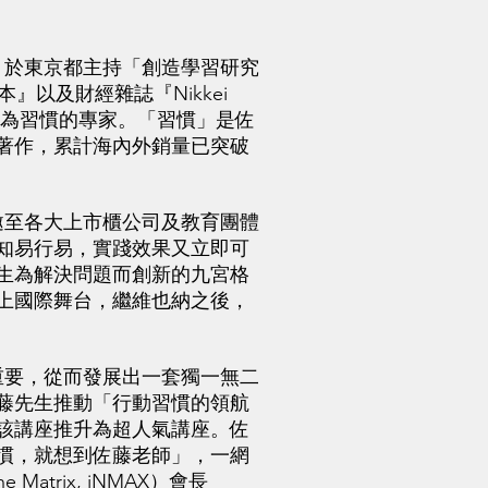
。於東京都主持「創造學習研究
』以及財經雜誌『Nikkei
，推崇其為習慣的專家。「習慣」是佐
著作，累計海內外銷量已突破
至各大上市櫃公司及教育團體
知易行易，實踐效果又立即可
生為解決問題而創新的九宮格
上國際舞台，繼維也納之後，
要，從而發展出一套獨一無二
藤先生推動「行動習慣的領航
該講座推升為超人氣講座。佐
慣，就想到佐藤老師」，一網
trix, iNMAX）會長