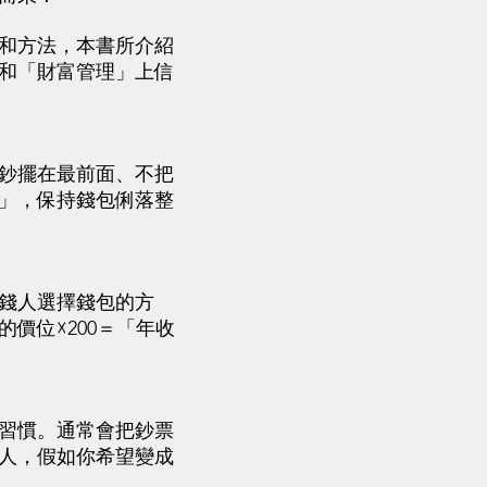
和方法，本書所介紹
和「財富管理」上信
鈔擺在最前面、不把
」，保持錢包俐落整
錢人選擇錢包的方
價位☓200＝「年收
習慣。通常會把鈔票
人，假如你希望變成