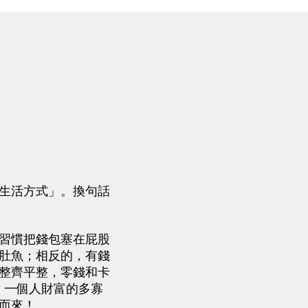
生活方式」。換句話
習慣把錢包塞在屁股
肚魚；相反的，有錢
整齊平整，零錢和卡
！一個人財富的多寡
而來！