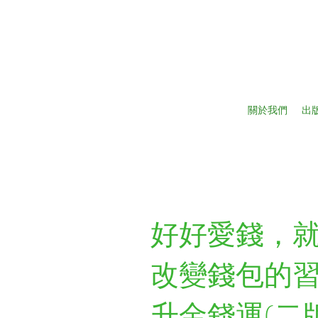
關於我們
出
好好愛錢，
改變錢包的
升金錢運(二版