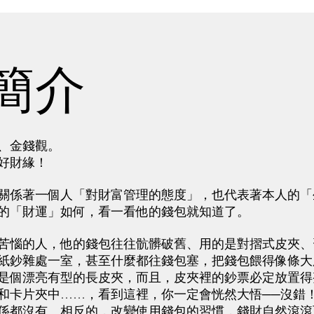
簡介
、金錢觀。
好財緣！
係著一個人「對財富管理的態度」，也代表著本人的「
的「財運」如何，看一看他的錢包就知道了。
惱的人，他的錢包往往骯髒破舊、用的是對摺式皮夾、
紙鈔雜處一室，甚至什麼都往錢包塞，把錢包餵得像條大
是個漂亮有型的長皮夾，而且，皮夾裡的鈔票必定放置得
和卡片夾中……，看到這裡，你一定會恍然大悟──沒錯
係都沒有。相反的，改變使用錢包的習慣，錢財自然滾滾