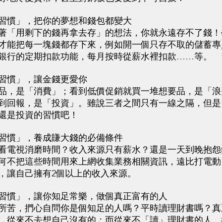
慣」，把你的夢想和錢包都變大
「用剩下的錢再拿去存」的想法，你就永遠存不了錢！
才能把每一塊錢都存下來，例如開一個只存不取的儲蓄專
銀行的定期扣款功能，每月按時從薪水裡扣款……等。
慣」，讓金錢更愛你
，是「消費」；看到低價促銷就買一堆想要品，是「浪
到回報，是「投資」。雖說三者之間只有一線之隔，但是
還是投資的習慣吧！
慣」，養成賺大錢的必備條件
電視消磨時間？收入來源只有薪水？還是一天到晚抱怨
何不把這些時間用來上網收集業務相關資訊，遠比打電動
，讓自己擁有2個以上的收入來源。
慣」，讓你知足常樂，做個真正富有的人
苦，捫心自問你是個知足的人嗎？平時讀理財書嗎？真
，從來不去想自己沒有的；而從來不「讀」理財書的人，