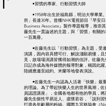
介
•習慣的專家、行動習慣大師
•1958年出生於福島縣，明治大學畢業
所」長達30年。曾獲NHK電視節目『早安日本
Business Associate』製作專題報導
藤先生一貫論述的主題，與「習慣」有關的
一百萬冊。
•佐藤先生以「行動習慣」為主題，受邀
演講，因內容具體可行、解說淺顯易懂，且
見，故場場演講皆獲得如潮的佳評。佐藤先
日記亦成為海外媒體的報導對象，稱因此躍
陸續應邀至紐約、米蘭等地發表演說。
•佐藤先生一向認為人活著「快樂」最重
的理論。為了帶起快樂人生的世界風潮，佐
員認證講座」，全國各地都有他的學員，將
藤先生個性平易近人、虛懷若谷，「說到習
打盡各年齡層的粉絲。國際九宮格協會（Nine Ma