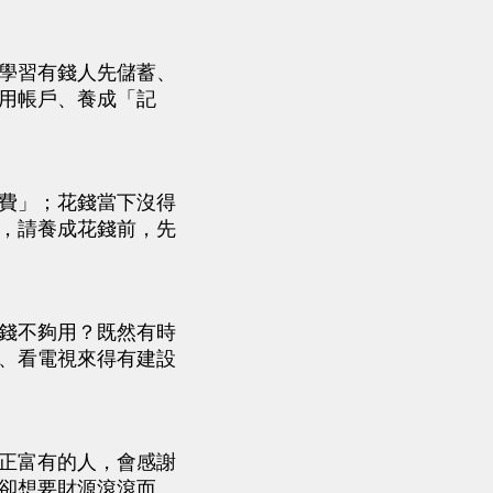
學習有錢人先儲蓄、
用帳戶、養成「記
費」；花錢當下沒得
，請養成花錢前，先
錢不夠用？既然有時
、看電視來得有建設
正富有的人，會感謝
卻想要財源滾滾而