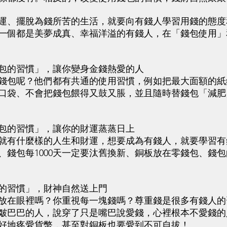
、擺脫為錢所苦的生活，就要向有錢人學習用錢的態度
一個都是美夢成真、幸福洋溢的有錢人，在「錢包使用」
的習慣」，讓你變身金錢熱愛的人
包呢？他們都有共通的使用習慣，例如把最大面額的紙
口袋、不會把錢包餵得又鼓又脹，並且隨時替錢包「減肥
的習慣」，讓你的財運蒸蒸日上
有什麼樣的人生和財運，想要成為有錢人，就要學習有
錢包每1000天一定要汰舊換新、銅板放在零錢包、錢包的
習慣」，財神自然送上門
在眼裡嗎？你重視每一塊錢嗎？尊重錢是很多有錢人的
皺巴巴的人，說穿了只是嘴巴說愛錢，心裡根本不愛錢的
好地疼愛貨幣，甚至對銅板也要愛到不可自拔！