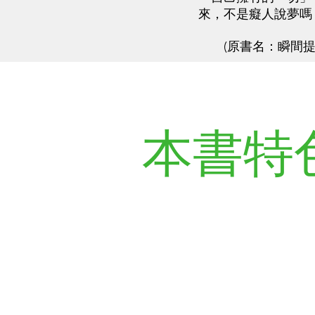
來，不是癡人說夢嗎
(原書名：瞬間提
本書特