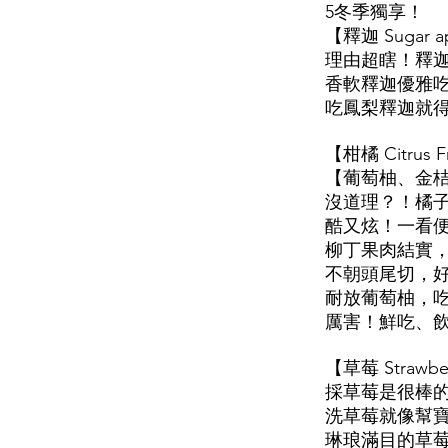
5冬季獨享！
【釋迦 Suga
理由超瞎！釋
香軟釋迦優雅
吃鳳梨釋迦就
【柑橘 Citru
【葡萄柚、金桔 G
沒道理？！橘
酷又炫！一看
柳丁果肉結實
不朝頭尾切，
耐放葡萄柚，
厲害！鮮吃、
【草莓 Stra
採草莓是很棒
洗草莓就像幫
琳琅滿目的草