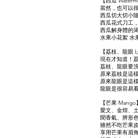
【西瓜 Wate
當然，也可以
西瓜切大切小隨
西瓜花式刀工
西瓜解身體的
水果小花絮 水
【荔枝、龍眼 L
現在才知道！
荔枝、龍眼要
原來荔枝是這
原來龍眼是這
龍眼是很容易
【芒果 Man
愛文、金煌、
聞香氣、辨形
雖然不吃芒果
享用芒果有眉