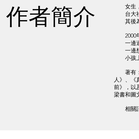
作者簡介
女生，
台大社會
其後為陪
2000
一邊過
一邊想故
小孩上學
著有：《
人》、《
前》，以
梁書和圖
相關訊息