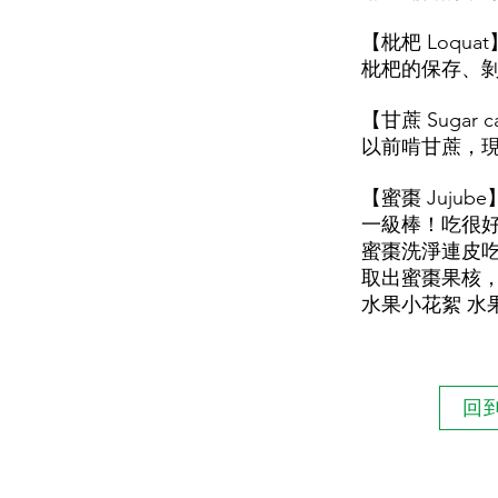
【枇杷 Loq
枇杷的保存、
【甘蔗 Sugar
以前啃甘蔗，
【蜜棗 Juju
一級棒！吃很
蜜棗洗淨連皮
取出蜜棗果核
水果小花絮 水
回