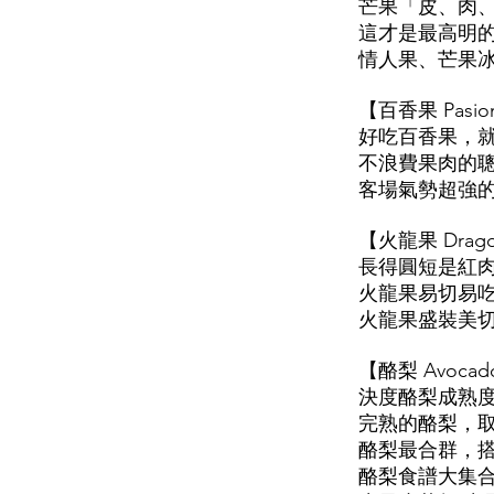
芒果「皮、肉
這才是最高明
情人果、芒果
【百香果 Pasi
好吃百香果，
不浪費果肉的
客場氣勢超強
【火龍果 Drag
長得圓短是紅
火龍果易切易
火龍果盛裝美
【酪梨 Avoc
決度酪梨成熟
完熟的酪梨，
酪梨最合群，
酪梨食譜大集