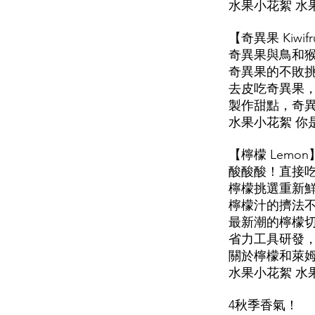
水果小花絮 水
【奇異果 Kiw
奇異果與鳥和
奇異果的不敗
去皮吃奇異果
製作甜點，奇
水果小花絮 你
【檸檬 Lem
酸酸酸！直接吃
檸檬挑選重新
檸檬汁的擠法
最新潮的檸檬
省力工具研發
關於檸檬和萊
水果小花絮 水
4秋季香氣！