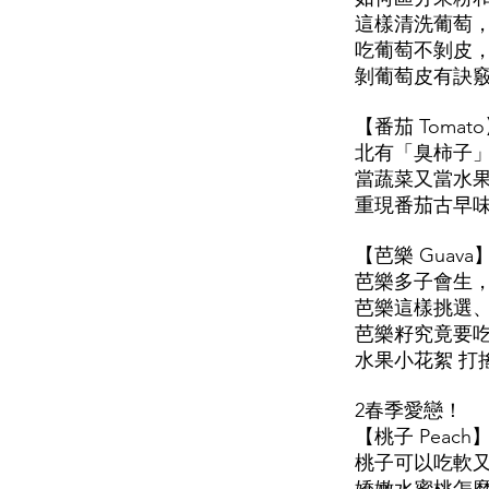
這樣清洗葡萄
吃葡萄不剝皮
剝葡萄皮有訣
【番茄 Toma
北有「臭柿子
當蔬菜又當水
重現番茄古早
【芭樂 Gua
芭樂多子會生
芭樂這樣挑選
芭樂籽究竟要
水果小花絮 打
2春季愛戀！
【桃子 Pea
桃子可以吃軟