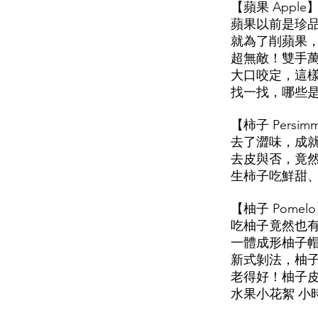
【蘋果 App
蘋果以前是珍
就為了削蘋果
超無敵！雙手萬
大口咬定，這
找一找，哪些
【柿子 Pers
去了澀味，成
去皮與否，竟
生柿子吃鮮甜
【柚子 Pom
吃柚子竟然也
一體成形柚子
新式剝法，柚
老得好！柚子
水果小花絮 小