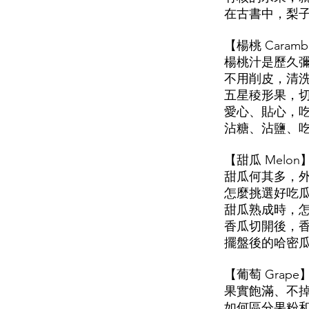
在古書中，梨
【楊桃 Cara
楊桃汁是歷久
不用削皮，清
五星稜形果，
愛心、貼心，
沾糖、沾鹽、
【甜瓜 Mel
甜瓜何其多，
怎麼挑選好吃
甜瓜熟成時，
香瓜切開後，
擺盤後的哈密
【葡萄 Gra
果實飽滿、不
如何區分果粉