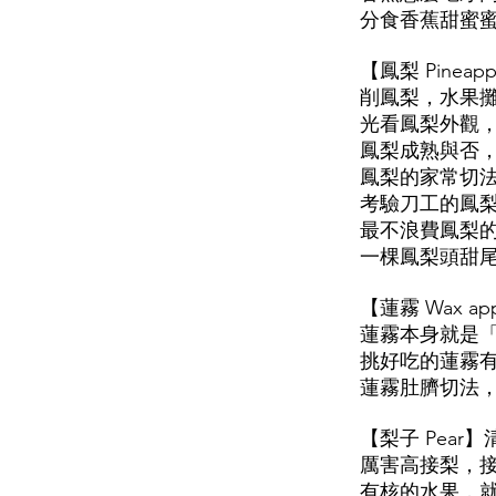
分食香蕉甜蜜
【鳳梨 Pine
削鳳梨，水果
光看鳳梨外觀
鳳梨成熟與否
鳳梨的家常切
考驗刀工的鳳
最不浪費鳳梨
一棵鳳梨頭甜
【蓮霧 Wax 
蓮霧本身就是
挑好吃的蓮霧
蓮霧肚臍切法
【梨子 Pea
厲害高接梨，
有核的水果，