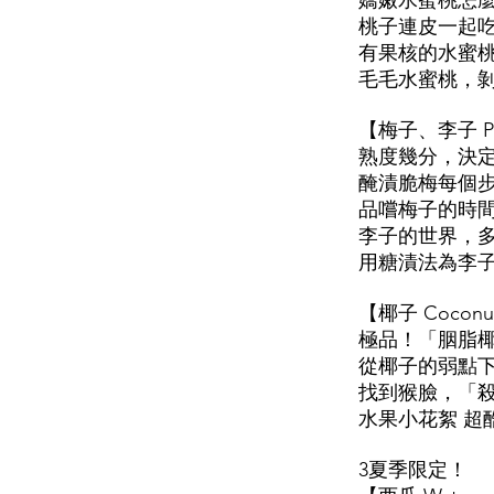
嬌嫩水蜜桃怎
桃子連皮一起
有果核的水蜜
毛毛水蜜桃，
【梅子、李子 
熟度幾分，決
醃漬脆梅每個
品嚐梅子的時
李子的世界，
用糖漬法為李
【椰子 Coco
極品！「胭脂
從椰子的弱點
找到猴臉，「
水果小花絮 
3夏季限定！