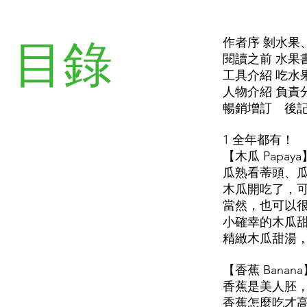
目錄
作者序 剝水果
閱讀之前 水果
工具介紹 吃水
人物介紹 負責
暢銷增訂 後
1 全年都有！
【木瓜 Pap
瓜熟看蒂頭、
木瓜開吃了，
當然，也可以
小確幸的木瓜
精緻木瓜甜湯
【香蕉 Bana
香蕉是美人胚
香蕉怎麼吃才