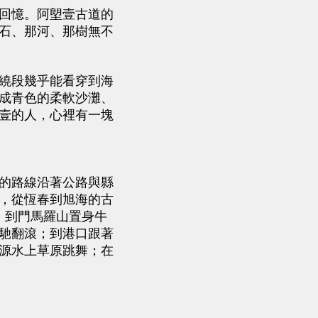
回憶。阿塱壹古道的
石、那河、那樹無不
繞段幾乎能看穿到海
成青色的柔軟沙灘、
壹的人，心裡有一塊
的路線沿著公路與縣
，從恆春到旭海的古
：到門馬羅山置身牛
馳翻滾；到港口跟著
源水上草原跳舞；在