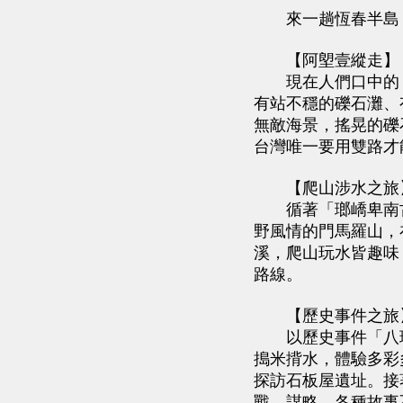
來一趟恆春半島，
【阿塱壹縱走】
現在人們口中的「
有站不穩的礫石灘、
無敵海景，搖晃的礫
台灣唯一要用雙路才
【爬山涉水之旅
循著「瑯嶠卑南古
野風情的門馬羅山，
溪，爬山玩水皆趣味
路線。
【歷史事件之旅
以歷史事件「八瑤
搗米揹水，體驗多彩
探訪石板屋遺址。接
戰、謀略…各種故事