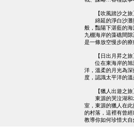
【吹風踏沙之旅
綿延的淨白沙灘與
般，豔陽下湛藍的海
九棚海岸的藻礁間隙
是一條放空慢步的療
【日出月昇之旅
位在東海岸的旭海
洋，溫柔的月光為深
度，認識太平洋的溫
【獵人出遊之旅
東源的哭泣湖和水
室，東源的獵人在此
的村落，這裡有曾經
教導你如何珍惜大自