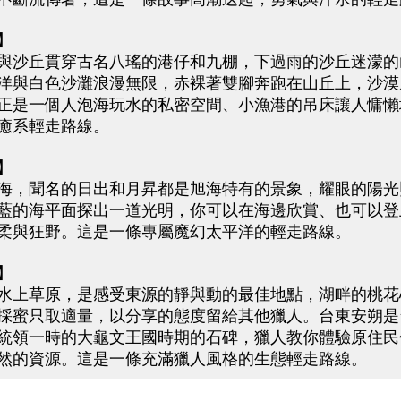
】
沙丘貫穿古名八瑤的港仔和九棚，下過雨的沙丘迷濛的
洋與白色沙灘浪漫無限，赤裸著雙腳奔跑在山丘上，沙漠
正是一個人泡海玩水的私密空間、小漁港的吊床讓人慵懶
癒系輕走路線。
】
，聞名的日出和月昇都是旭海特有的景象，耀眼的陽光
藍的海平面探出一道光明，你可以在海邊欣賞、也可以登
柔與狂野。這是一條專屬魔幻太平洋的輕走路線。
】
上草原，是感受東源的靜與動的最佳地點，湖畔的桃花
採蜜只取適量，以分享的態度留給其他獵人。台東安朔是
統領一時的大龜文王國時期的石碑，獵人教你體驗原住民
然的資源。這是一條充滿獵人風格的生態輕走路線。