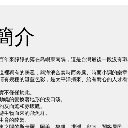
簡介
年來靜靜的落在島嶼東南隅，這是台灣最後一段沒有環
裡獨有的礫灘，與海浪合奏時而奔騰、時而小調的樂章
清有幾種的湛藍色彩，是太平洋捎來、給有耐心的人才看
不僅僅於此。
動魄的變換著地形的沒口溪。
的灰面鷲和赤腹鷹。
游生物而來的飛魚群。
生育的陸蟹。
東之間的斯卡羅、阿美、魯凱、排灣、卑南、閩客居民。