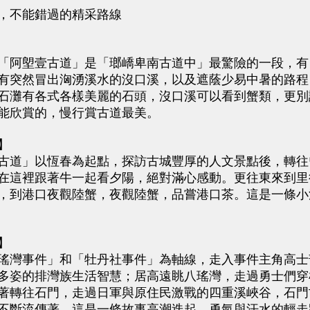
不能錯過的精采路線
阿塱壹古道」是「瑯嶠卑南古道中」最驚險的一段，有
有突然冒出洶湧溪水的沒口溪，以及遮蔭少易中暑的路程
石灘有各式各樣美麗的石頭，沒口溪可以看到蟹類，更別
能欣賞的，慢行賞古道最美。
】
道」以恆春為起點，探訪古城豐厚的人文景點後，轉往
在這裡跟著牛一起看夕陽，絕對滿心感動。更往東來到里
，到港口夜觀陸蟹，夜觀陸蟹，品嘗港口茶。這是一條小
】
灣事件」和「牡丹社事件」為軸線，走入事件主角高士
多姿的排灣族生活智慧；居高遠眺八瑤灣，走過勇士們穿
著轉往石門，走過日軍與原住民激戰的四重溪峽谷，石門
不斷流傳著，這是一條故事高潮迭起，勇氣與汗水的輕走