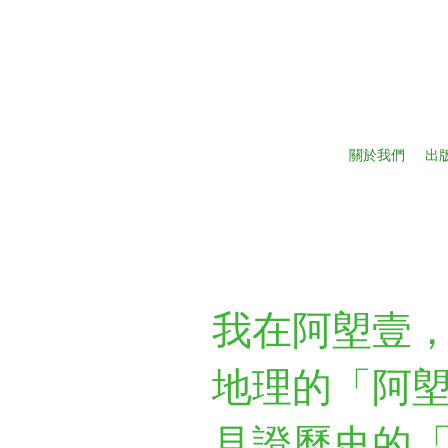
關於我們
出
我在阿塱壹
地理的「阿
見證歷史的「