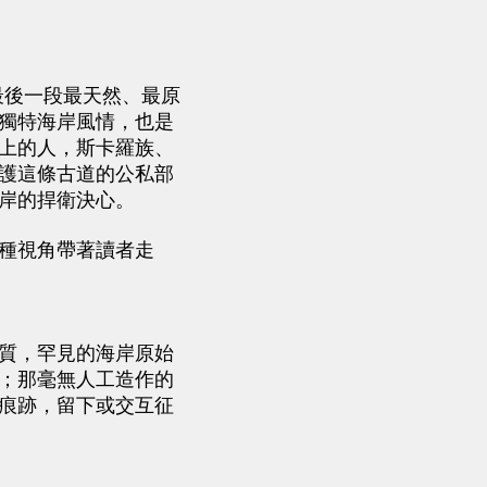
後一段最天然、最原
獨特海岸風情，也是
上的人，斯卡羅族、
護這條古道的公私部
岸的捍衛決心。
種視角帶著讀者走
質，罕見的海岸原始
；那毫無人工造作的
痕跡，留下或交互征