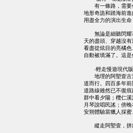
有一條路，需要你
地形奇詭和踏海前進
用盡全力的演出生命
無論是細聽閃耀著
天的盡頭、穿越沒有
看盡從炫目的亮橘色
自動被填滿了。這是
‧輕走慢遊現代版
地理的阿塱壹古道
道而行。四百多年前
道路線雖然已不復痕
群中看夕陽；欖仁溪
月琴說唱民謠；傍晚
安朔體驗當獵人採蜜
縱走阿塱壹，拼出