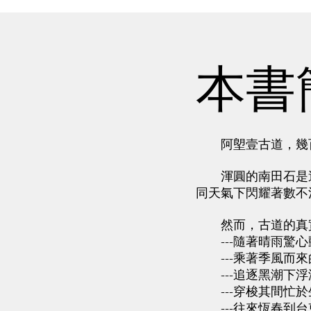
本書
阿塱壹古道，幾百
渾圓的南田石是這
同天氣下閃耀著數不
然而，古道的真實
---隨著晴雨驚心
---乘著季風而來
---追逐黑潮下浮
---穿梭其間忙於
---往來恆春到台