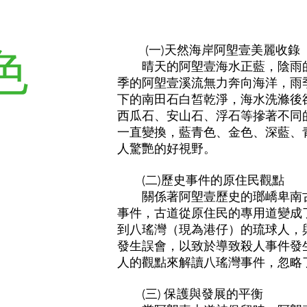
色
(一)天然海岸阿塱壹美麗收錄
晴天的阿塱壹海水正藍，陰雨的
季的阿塱壹溪流無力奔向海洋，雨
下的南田石白皙乾淨，海水洗滌後
西瓜石、安山石、浮石等摻著不同
一直變換，藍青色、金色、深藍、
人驚艷的好視野。
(二)歷史事件的原住民觀點
關係著阿塱壹歷史的瑯嶠卑南古
事件，古道從原住民的專用道變成
到八瑤灣（現為港仔）的琉球人，
發生誤會，以致於導致殺人事件發
人的觀點來解讀八瑤灣事件，忽略
(三) 保護與發展的平衡