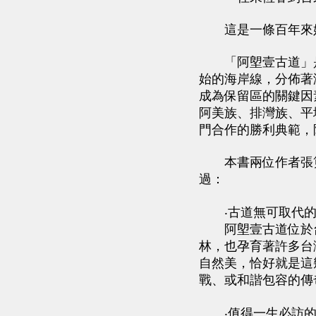
這是一條百年來始
「阿塱壹古道」是
始的海岸線，分佈著
成為保留區的關鍵因
阿美族、排灣族、平
門合作的勝利典範，
本書兩位作者張筧
過：
‧古道無可取代的
阿塱壹古道位於台
林，也孕育著許多台
自然美，恰好就是這
戰、或和諧包容的傳
‧值得一生必訪的