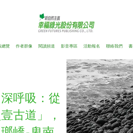
版總覽
作者群像
閱讀頻道
影音專區
活動報名
聯絡我們
書
，深呼吸：從
塱壹古道」，
瑯嶠-卑南