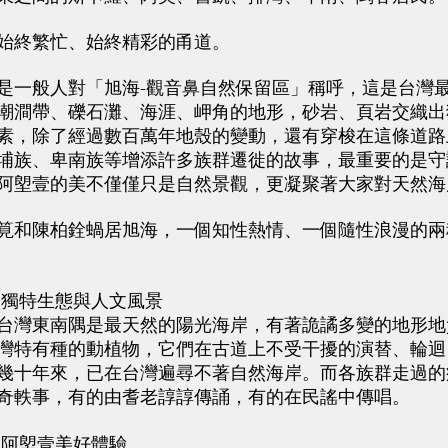
終繁忙、始終精彩的甬道。
一般人對「旭海-觀音鼻自然保留區」稱呼，這是台灣最
潮澗帶、礫石灘、海涯、岬角的地形，砂岩、頁岩交織出
素，除了經過數百萬年地殼的變動，還有穿梭在這條道路
埔族、卑南族等增添許多族群遷徙的故事，最重要的是守
阿塱壹的美不僅僅只是自然景觀，更凝聚著大家對天然海
和陳柏銓蝸居旭海，一個知性熱情、一個隨性浪漫的兩
獨特生態與人文風景
灣東南隅是最天然的陽光海岸，有著詭譎多變的地形地
灣特有種的動植物，它們在古道上不受干擾的演替、輪迴
幾十年來，已在台灣遍尋不著自然海岸。而各族群走過的
奇軼事，有的由耆老諄諄傳誦，有的在民謠中傳唱。
阿塱壹美好體驗