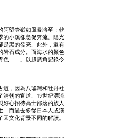
阿塱壹猶如風暴將至；乾
季的小溪卻急促奔流。陽光
卻是黑的發亮。此外，還有
的岩石成分。而海水的顏色
青色……。以超廣角記錄令
道，因為八瑤灣和牡丹社
了清朝的官道。19世紀漂流
與好心招待高士部落的族人
生。而過去多從日本人或漢
了因文化背景不同的解讀。