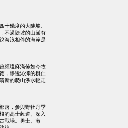
四十幾度的大陡坡、
，不過陡坡的山巔有
說海浪相伴的海岸是
曾經瓊麻滿佈如今牧
德，靜謐沁涼的欖仁
清新的爬山涉水輕走
部落，參與野牡丹季
梭的高士榖道、深入
古戰場。勇士、激
路線。