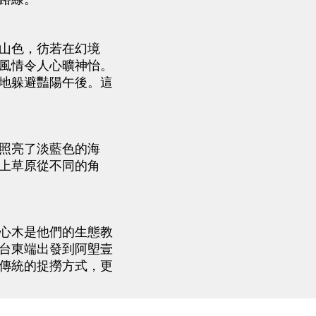
山色，彷若在幻境
風情令人心曠神怡。
地躲避豔陽午後。這
照亮了淡藍色的海
上草原從不同的角
心木是他們的生態教
台東端出發到阿塱壹
傳統的捉撈方式，更