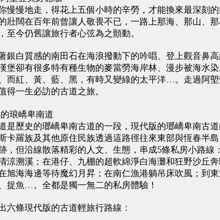
慢慢地走，得花上五個小時的辛勞，才能換來最深刻的
的壯闊在百年前曾讓人敬畏不已，一路上那海、那山、那
，至今仍舊讓旅行者心弦為之顫動。
銀白質感的南田石在海浪撥動下的吟唱、登上觀音鼻高
漢堡卻有很多特有種生物的麥當勞海岸林、漫步被海水染
、而紅、黃、藍、黑，有時又變綠的太平洋…。走過阿塱
值得一生必訪的古道之旅。
的琅嶠卑南道
是歷史的瑯嶠卑南古道的一段，現代版的瑯嶠卑南古道
斯卡羅族及其他原住民族透過這路徑往來東部與恆春半島
跡，但沿線散落精彩的人文、生態，串成5條私房小路線
清涼溯溪；在港仔、九棚的超軟綿淨白海灘和狂野沙丘奔
在旭海海邊等待魔幻月昇；在南仁漁港躺吊床吹風；到東
、捉魚…。全都是獨一無二的私房體驗！
六條現代版的古道輕旅行路線：