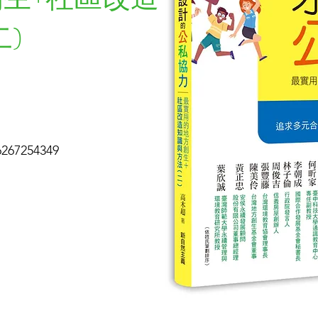
)
7254349