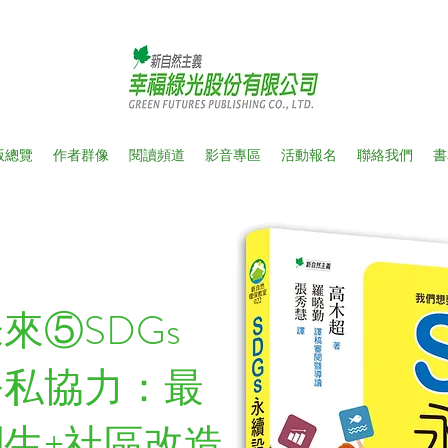
版總覽
作者群像
閱讀頻道
影音專區
活動報名
聯絡我們
書
來⑤SDGs
公私協力：最
生+社區改造