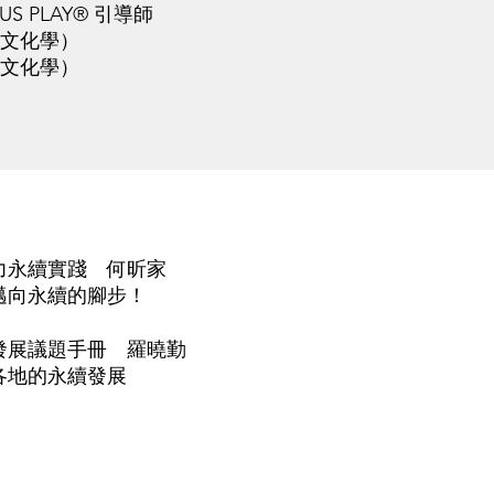
S PLAY® 引導師
文化學）
文化學）
力永續實踐 何昕家
邁向永續的腳步！
發展議題手冊 羅曉勤
各地的永續發展