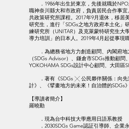
．1986年出生於東京，先後就職於NPO
職神奈川縣大和市政府，負責居民合作事宜
共政策研究所課程。2017年9月退休，移
研究生，進行「SDGs之地方政府本土化」
練研究所（UNITAR）及克萊蒙特研究生大
導力培訓」的日本人。2019年4月起從事現
．為總務省地方力創造顧問、內閣府地方
（SDGs Advisor）、鎌倉市SDGs推動
YOKOHAMA SDGs設計中心顧問、大田區
．著有《SDGs ╳ 公民夥伴關係：向
計》、《擘畫地方的未來！自治體的SDGs
【導讀者簡介】
羅曉勤
．現為台中科技大學應用日語系教授
．2030SDGs Game認証引導師、企業