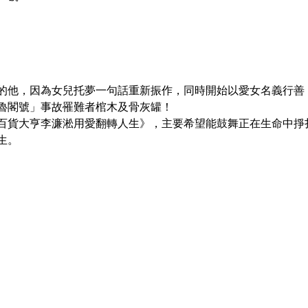
的他，因為女兒托夢一句話重新振作，同時開始以愛女名義行善
太魯閣號」事故罹難者棺木及骨灰罐！
百貨大亨李濂淞用愛翻轉人生》，主要希望能鼓舞正在生命中掙
生。