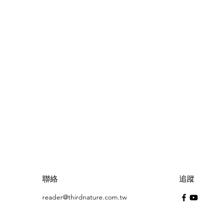
聯絡
追蹤
reader@thirdnature.com.tw