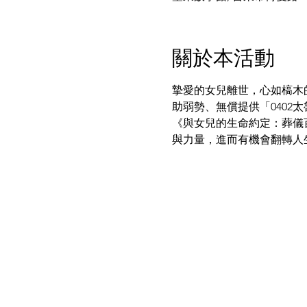
關於本活動
摯愛的女兒離世，心如槁木
助弱勢、無償提供「0402
《與女兒的生命約定：葬儀
與力量，進而有機會翻轉人