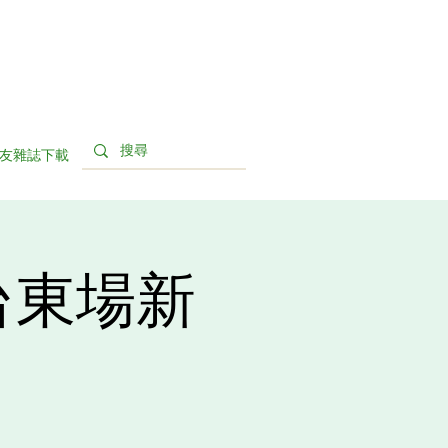
友雜誌下載
台東場新