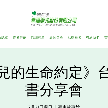
版總覽
作者群像
閱讀頻道
影音專區
活動報名
聯絡我們
書
兒的生命約定》
書分享會
7月31日週日
  |  
臺東故事館