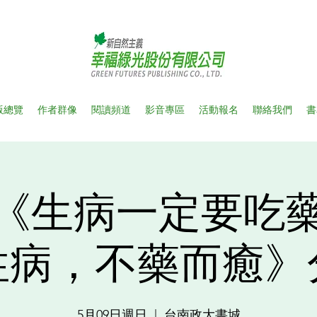
版總覽
作者群像
閱讀頻道
影音專區
活動報名
聯絡我們
書
《生病一定要吃
性病，不藥而癒》
5月09日週日
  |  
台南政大書城