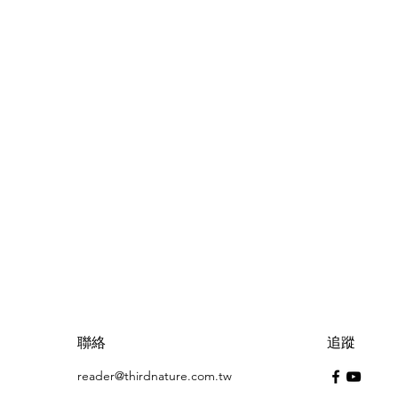
聯絡
追蹤
reader@thirdnature.com.tw