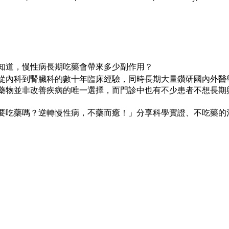
知道，慢性病長期吃藥會帶來多少副作用？
從內科到腎臟科的數十年臨床經驗，同時長期大量鑽研國內外醫
藥物並非改善疾病的唯一選擇，而門診中也有不少患者不想長期
要吃藥嗎？逆轉慢性病，不藥而癒！」分享科學實證、不吃藥的