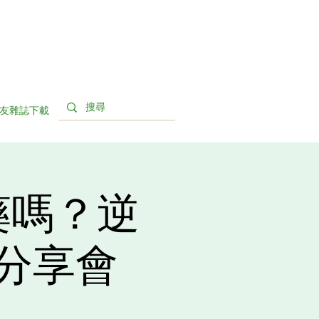
友雜誌下載
藥嗎？逆
分享會