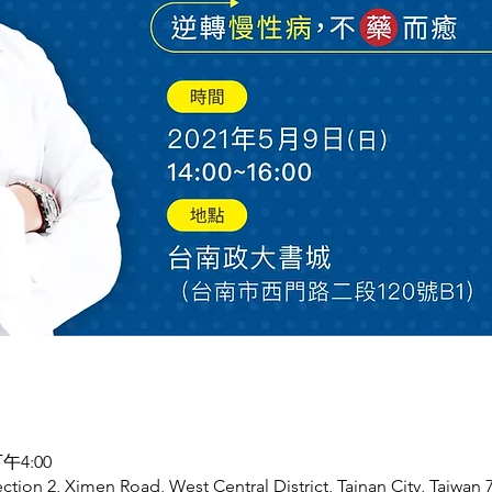
午4:00
 2, Ximen Road, West Central District, Tainan City, Taiwan 